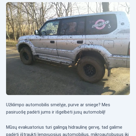
Užklimpo automobilis smėlyje, purve ar sniege? Mes
pasiruošę padėti jums ir išgelbėti jusų automobilį!
Mūsų evakuatorius turi galingą hidraulinę gervę, tad galime
padėti ištraukti lengvuosius automobilius, mikroautobusus iki