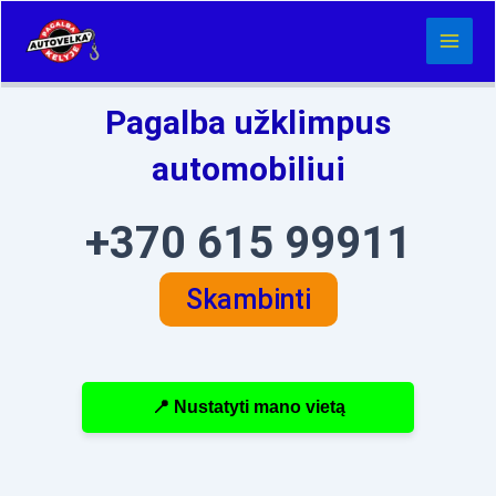
Pereiti
prie
turinio
Pagalba užklimpus
automobiliui
+370 615 99911
Skambinti
📍 Nustatyti mano vietą