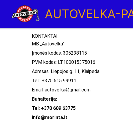
Pereiti
AUTOVELKA-PA
prie
turinio
KONTAKTAI
MB ,,Autovelka”
Įmonės kodas: 305238115
PVM kodas: LT100015375016
Adresas: Liepojos g. 11, Klaipėda
Tel.: +370 615 99911
Email: autovelka@gmail.com
Buhalterija:
Tel: +370 609 63775
info@morinta.lt